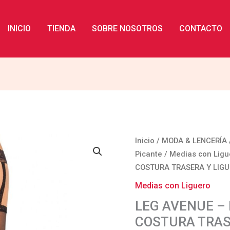
INICIO
TIENDA
SOBRE NOSOTROS
CONTACTO
LEG
Inicio
/
MODA & LENCERÍA
AVENUE
Picante
/
Medias con Ligu
-
COSTURA TRASERA Y LIGU
MEDIAS
Medias con Liguero
CON
LEG AVENUE –
COSTURA
COSTURA TRAS
TRASERA