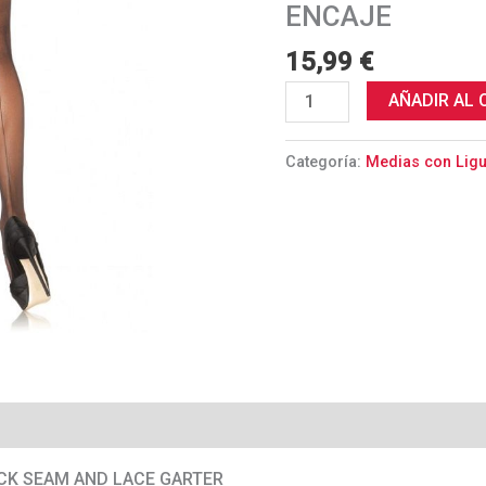
Y
ENCAJE
LIGUERO
15,99
€
DE
ENCAJE
AÑADIR AL 
cantidad
Categoría:
Medias con Lig
CK SEAM AND LACE GARTER