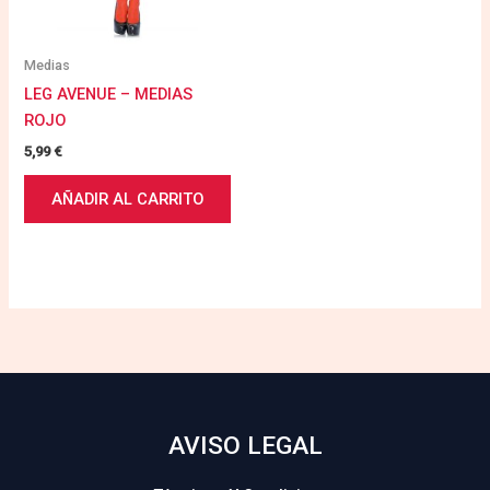
Medias
LEG AVENUE – MEDIAS
ROJO
5,99
€
AÑADIR AL CARRITO
AVISO LEGAL