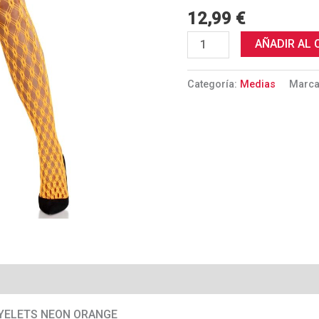
OJALES
12,99
€
NARANJA
NEÓN
AÑADIR AL 
cantidad
Categoría:
Medias
Marc
EYELETS NEON ORANGE