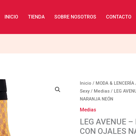
INICIO
TIENDA
SOBRE NOSOTROS
CONTACTO
LEG
Inicio
/
MODA & LENCERÍA
AVENUE
Sexy
/
Medias
/ LEG AVEN
-
NARANJA NEÓN
MALLAS
Medias
DE
LEG AVENUE –
ENCAJE
CON OJALES 
CON