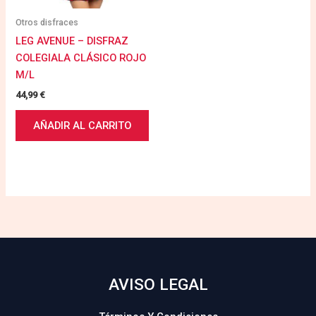
Otros disfraces
LEG AVENUE – DISFRAZ
COLEGIALA CLÁSICO ROJO
M/L
44,99
€
AÑADIR AL CARRITO
AVISO LEGAL