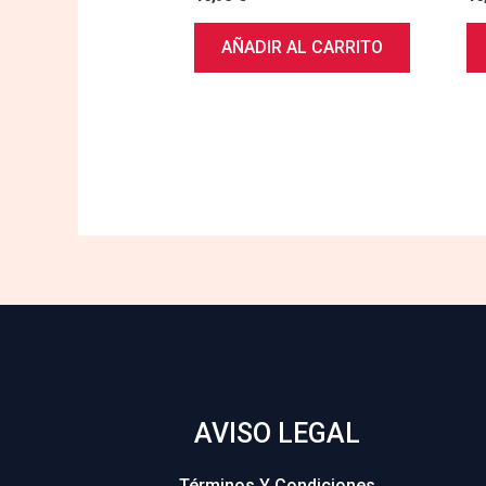
AÑADIR AL CARRITO
AVISO LEGAL
Términos Y Condiciones