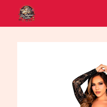
Ir
al
contenido