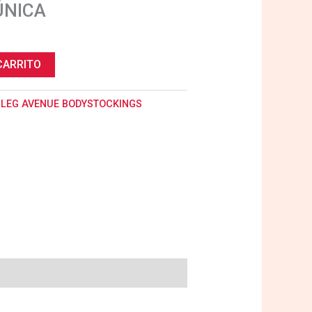
ÚNICA
CARRITO
:
LEG AVENUE BODYSTOCKINGS