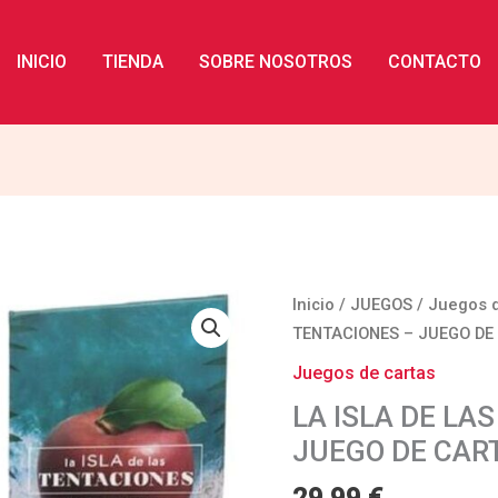
INICIO
TIENDA
SOBRE NOSOTROS
CONTACTO
LA
Inicio
/
JUEGOS
/
Juegos d
ISLA
TENTACIONES – JUEGO DE 
DE
Juegos de cartas
LAS
LA ISLA DE LA
TENTACIONES
JUEGO DE CART
-
JUEGO