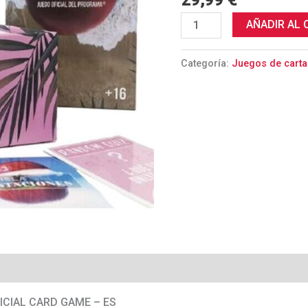
29,99
€
DE
CARTAS
AÑADIR AL 
OFICIAL
-
Categoría:
Juegos de cart
ES
cantidad
FICIAL CARD GAME – ES