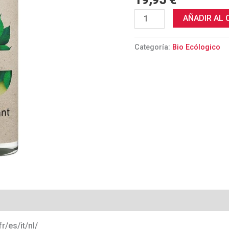
19,95
€
cantidad
AÑADIR AL 
Categoría:
Bio Ecólogico
/es/it/nl/