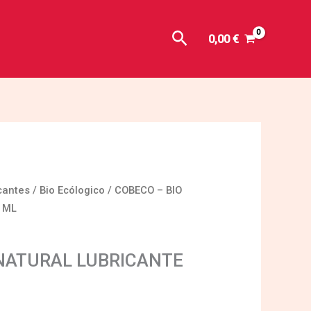
Buscar
0,00
€
cantes
/
Bio Ecólogico
/ COBECO – BIO
 ML
 NATURAL LUBRICANTE