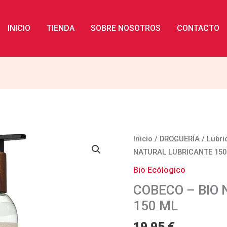
INICIO
TIENDA
SOBRE NOSOTROS
CONTACTO
COBECO
Inicio
/
DROGUERÍA
/
Lubri
-
NATURAL LUBRICANTE 150
BIO
Bio Ecólogico
NATURAL
COBECO – BIO
LUBRICANTE
150 ML
150
ML