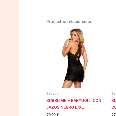
Productos relacionados
Babydoll
Ba
SUBBLIME – BABYDOLL CON
S
LAZOS NEGRO L/XL
C
29,99
€
27