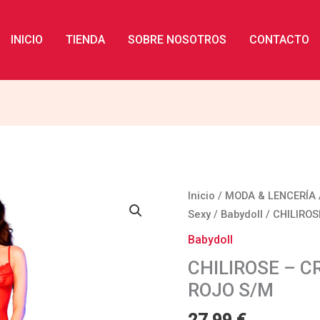
INICIO
TIENDA
SOBRE NOSOTROS
CONTACTO
CHILIROSE
Inicio
/
MODA & LENCERÍA
-
Sexy
/
Babydoll
/ CHILIROS
CR
Babydoll
4847
CHILIROSE – C
BABYDOLL
ROJO S/M
ROJO
S/M