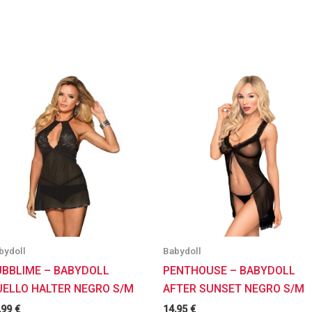
bydoll
Babydoll
UBBLIME – BABYDOLL
PENTHOUSE – BABYDOLL
UELLO HALTER NEGRO S/M
AFTER SUNSET NEGRO S/M
,99
€
14,95
€