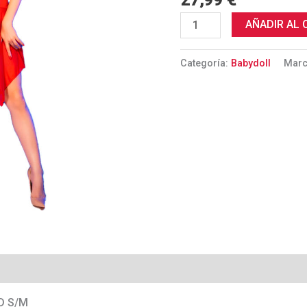
27,99
€
cantidad
AÑADIR AL 
Categoría:
Babydoll
Mar
D S/M