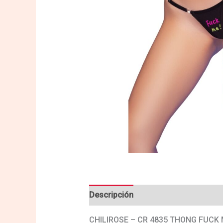
Descripción
Valoraciones (0)
CHILIROSE – CR 4835 THONG FUCK