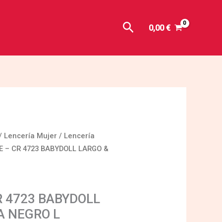
Buscar
0,00
€
/
Lencería Mujer
/
Lencería
E – CR 4723 BABYDOLL LARGO &
R 4723 BABYDOLL
A NEGRO L