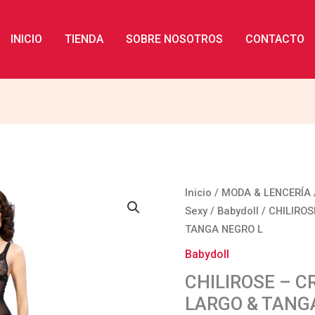
INICIO
TIENDA
SOBRE NOSOTROS
CONTACTO
CHILIROSE
Inicio
/
MODA & LENCERÍA
-
Sexy
/
Babydoll
/ CHILIROS
CR
TANGA NEGRO L
4723
Babydoll
BABYDOLL
CHILIROSE – C
LARGO
LARGO & TANG
&