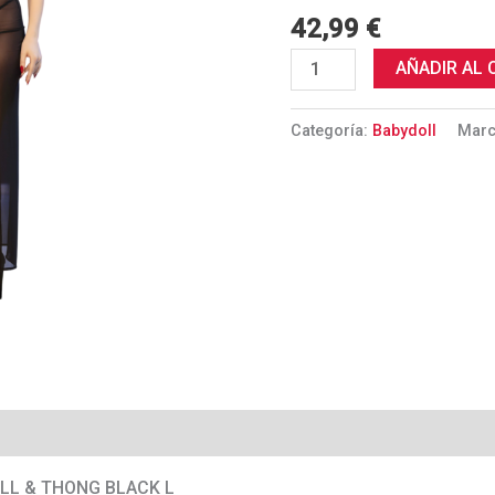
TANGA
42,99
€
NEGRO
L
AÑADIR AL 
cantidad
Categoría:
Babydoll
Mar
OLL & THONG BLACK L