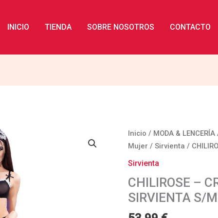
INICIO
TIENDA
SOBRE NOSOTROS
CONTACTO
CHILIROSE
Inicio
/
MODA & LENCERÍA
-
Mujer
/
Sirvienta
/ CHILIR
CR
Sirvienta
4719
CHILIROSE – C
DISFRAZ
SIRVIENTA S/M
SIRVIENTA
S/M