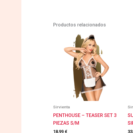
Productos relacionados
Sirvienta
Si
PENTHOUSE – TEASER SET 3
SU
PIEZAS S/M
SI
18,99
€
33