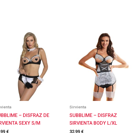
rvienta
Sirvienta
BBLIME – DISFRAZ DE
SUBBLIME – DISFRAZ
RVIENTA SEXY S/M
SIRVIENTA BODY L/XL
,99
€
32,99
€