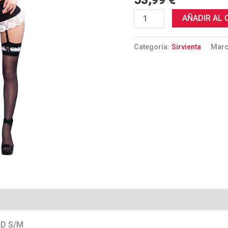
53,99
€
cantidad
AÑADIR AL 
Categoría:
Sirvienta
Mar
ID S/M