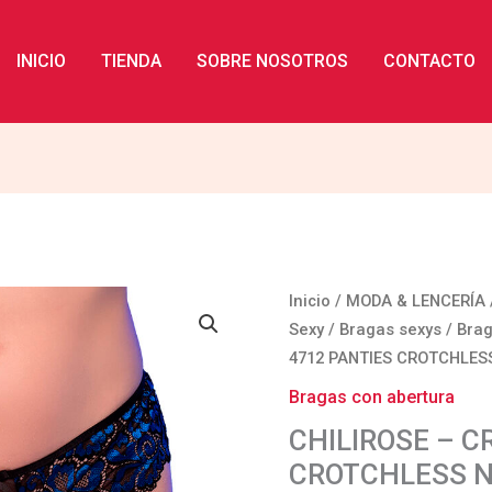
INICIO
TIENDA
SOBRE NOSOTROS
CONTACTO
CHILIROSE
Inicio
/
MODA & LENCERÍA
-
Sexy
/
Bragas sexys
/
Brag
CR
4712 PANTIES CROTCHLES
4712
Bragas con abertura
PANTIES
CHILIROSE – C
CROTCHLESS
CROTCHLESS N
NEGRO/AZUL