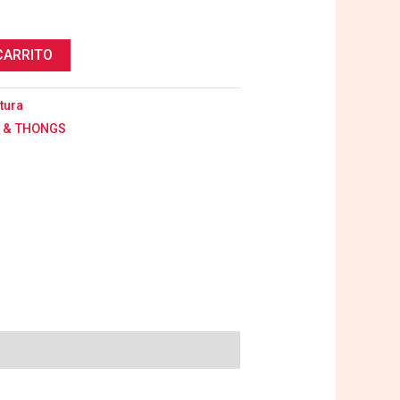
CARRITO
tura
S & THONGS