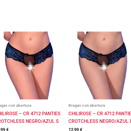
agas con abertura
Bragas con abertura
ILIROSE – CR 4712 PANTIES
CHILIROSE – CR 4712 PANTI
ROTCHLESS NEGRO/AZUL S
CROTCHLESS NEGRO/AZUL 
,99
€
12,99
€