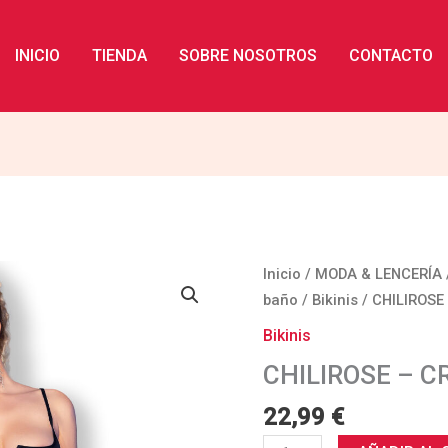
INICIO
TIENDA
SOBRE NOSOTROS
CONTACTO
CHILIROSE
Inicio
/
MODA & LENCERÍA
-
baño
/
Bikinis
/ CHILIROSE 
CR
Bikinis
4668
CHILIROSE – CR
BIKINI
NEGRO
22,99
€
S