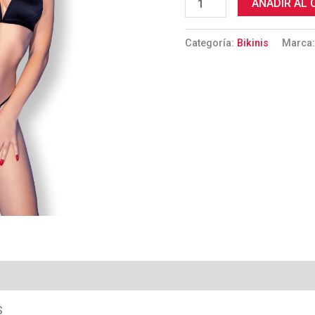
AÑADIR AL 
cantidad
Categoría:
Bikinis
Marca
S