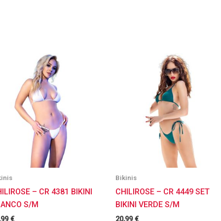
kinis
Bikinis
ILIROSE – CR 4381 BIKINI
CHILIROSE – CR 4449 SET
LANCO S/M
BIKINI VERDE S/M
,99
€
20,99
€