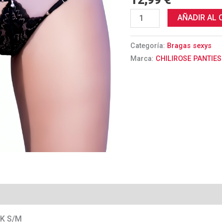
12,99
€
cantidad
AÑADIR AL 
Categoría:
Bragas sexys
Marca:
CHILIROSE PANTIE
CK S/M