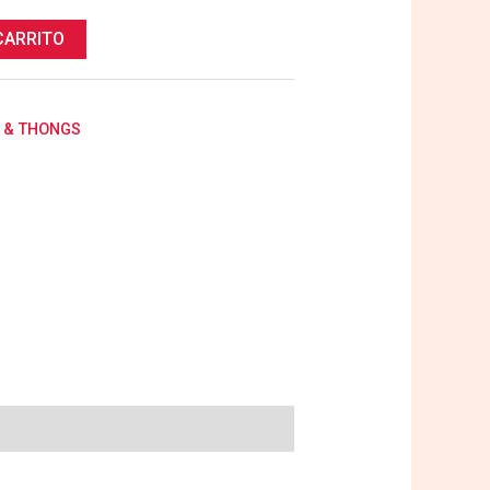
CARRITO
S & THONGS