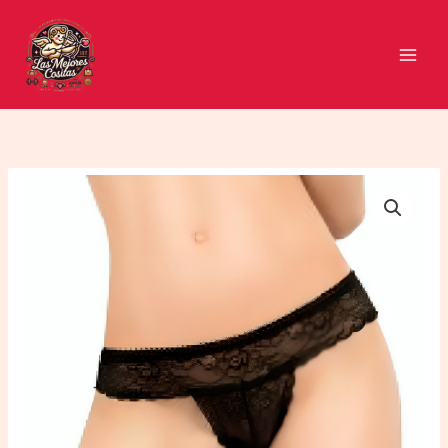
Ir
al
contenido
CHILIROSE
-
CR
3853
PANTIES
NEGRO
S/M
cantidad