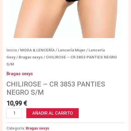
Inicio
/
MODA & LENCERÍA
/
Lencería Mujer
/
Lencería
Sexy
/
Bragas sexys
/ CHILIROSE – CR 3853 PANTIES NEGRO
S/M
Bragas sexys
CHILIROSE – CR 3853 PANTIES
NEGRO S/M
10,99
€
AÑADIR AL CARRITO
Categoría:
Bragas sexys