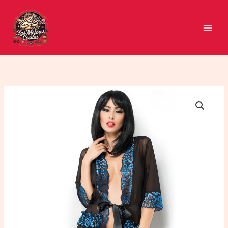
Ir
al
contenido
CHILIROSE
-
CR
3837
PEGNOIR
AZUL
&
NEGRO
S/M
cantidad