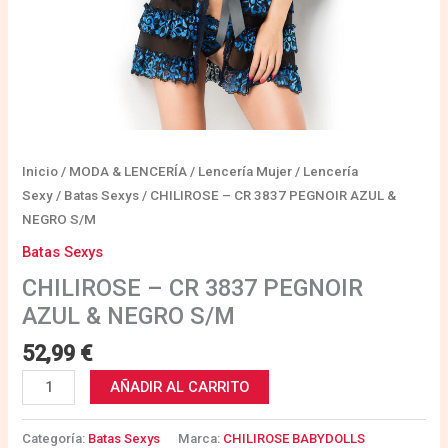
Inicio
/
MODA & LENCERÍA
/
Lencería Mujer
/
Lencería
Sexy
/
Batas Sexys
/ CHILIROSE – CR 3837 PEGNOIR AZUL &
NEGRO S/M
Batas Sexys
CHILIROSE – CR 3837 PEGNOIR
AZUL & NEGRO S/M
52,99
€
AÑADIR AL CARRITO
Categoría:
Batas Sexys
Marca:
CHILIROSE BABYDOLLS