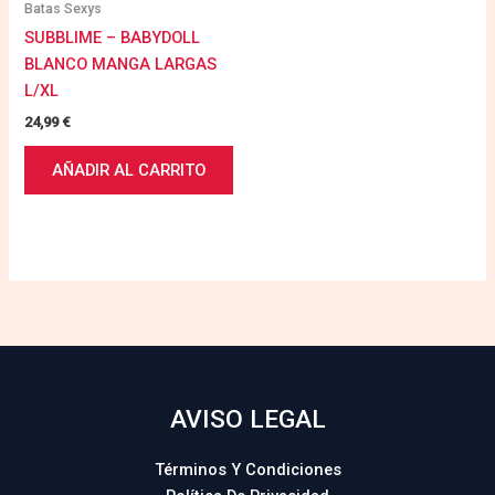
Batas Sexys
SUBBLIME – BABYDOLL
BLANCO MANGA LARGAS
L/XL
24,99
€
AÑADIR AL CARRITO
AVISO LEGAL
Términos Y Condiciones