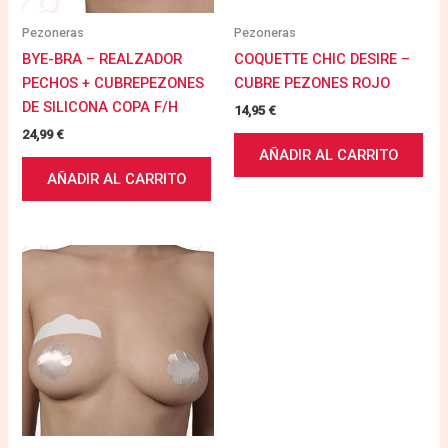
Pezoneras
Pezoneras
BYE-BRA – REALZADOR
COQUETTE CHIC DESIRE –
PECHOS + CUBREPEZONES
CUBRE PEZONES ROJO
DE SILICONA COPA F/H
14,95
€
24,99
€
AÑADIR AL CARRITO
AÑADIR AL CARRITO