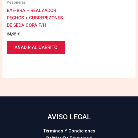
Pezoneras
BYE-BRA – REALZADOR
PECHOS + CUBREPEZONES
DE SEDA COPA F/H
24,95
€
AÑADIR AL CARRITO
AVISO LEGAL
Términos Y Condiciones