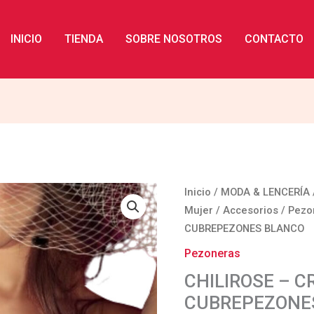
INICIO
TIENDA
SOBRE NOSOTROS
CONTACTO
CHILIROSE
Inicio
/
MODA & LENCERÍA
-
Mujer
/
Accesorios
/
Pezo
CR
CUBREPEZONES BLANCO
3329
Pezoneras
CUBREPEZONES
CHILIROSE – C
BLANCO
CUBREPEZONE
cantidad