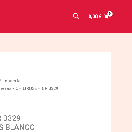
Buscar
0,00
€
/
Lencería
neras
/ CHILIROSE – CR 3329
R 3329
S BLANCO