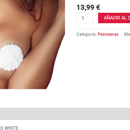
13,99
€
AÑADIR AL 
Categoría:
Pezoneras
Ma
RS WHITE