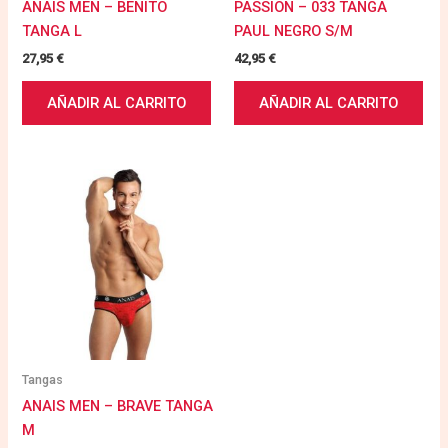
ANAIS MEN – BENITO
PASSION – 033 TANGA
TANGA L
PAUL NEGRO S/M
27,95
€
42,95
€
AÑADIR AL CARRITO
AÑADIR AL CARRITO
Tangas
ANAIS MEN – BRAVE TANGA
M