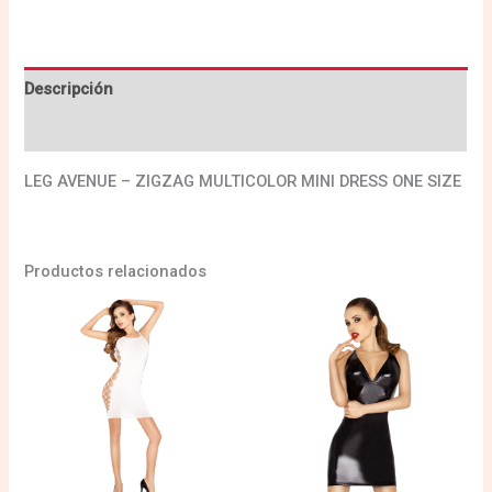
Descripción
Valoraciones (0)
LEG AVENUE – ZIGZAG MULTICOLOR MINI DRESS ONE SIZE
Productos relacionados