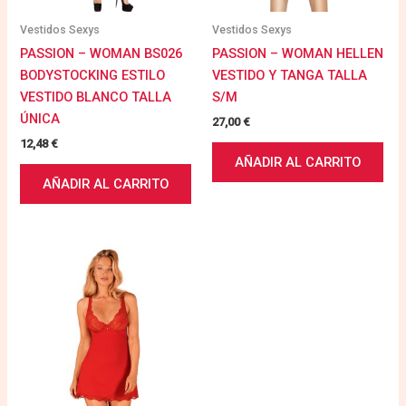
Vestidos Sexys
Vestidos Sexys
PASSION – WOMAN BS026
PASSION – WOMAN HELLEN
BODYSTOCKING ESTILO
VESTIDO Y TANGA TALLA
VESTIDO BLANCO TALLA
S/M
ÚNICA
27,00
€
12,48
€
AÑADIR AL CARRITO
AÑADIR AL CARRITO