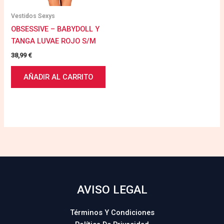
Vestidos Sexys
OBSESSIVE – BABYDOLL Y
TANGA LUVAE ROJO S/M
38,99
€
AÑADIR AL CARRITO
AVISO LEGAL
Términos Y Condiciones